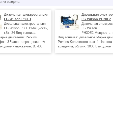
и из раздела:
Дизельная электростанция
Дизельная электро
FG Wilson P30Е1
FG Wilson PH30Е2
Дизельная электростанция
Дизельная электрос
FG Wilson P30Е1:Мощность,
FG Wilson
кВт: 24 Вид топлива:
PH30Е2:Мощность, к
арка двигателя: Perkins
Вид топлива: дизельное Марка дви
фаз: 3 Частота вращения, об/
Perkins Количество фаз: 1 Частота
ыходное напряжение, В: 400
вращения, об/мин: 3000 Выходное
аторы в г.Екатеринбург от
напряжение, В: 400
го представителя компаний
Дизель генераторы в г.Екатеринбург
регионального представителя