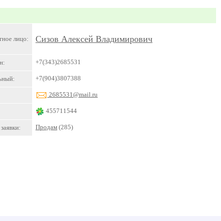
Сизов Алексей Владимирович
тное лицо:
+7(343)2685531
н:
+7(904)3807388
ьный:
2685531@mail.ru
455711544
Продам
(285)
заявки: