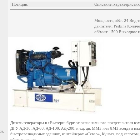
Позиции:
Описание, характеристик
Мощность, кВт: 24 Вид т
двигателя: Perkins Колич
об/мин: 1500 Выходное н
Дизель генераторы в г.Екатеринбург от регионального представителя ко
ДГУ АД-30, АД-60, АД-100, АД-200, и т.д. дв. ММЗ или ЯМЗ всегда в н
и,
быстровозводимых зданиях, контейнерах «Север», Кунгах, под капотом, 
обслуживание.