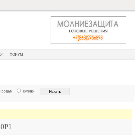
ОГ
ФОРУМ
Продам
Куплю
30P1