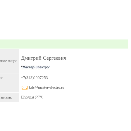
Дмитрий Сергеевич
тное лицо:
+7(343)2907253
н:
kds@master-electro.ru
Продам
(279)
заявки: