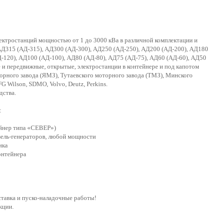
ектростанций мощностью от 1 до 3000 кВа в различной комплектации и
 АД315 (АД-315), АД300 (АД-300), АД250 (АД-250), АД200 (АД-200), АД180
-120), АД100 (АД-100), АД80 (АД-80), АД75 (АД-75), АД60 (АД-60), АД50
ые и передвижные, открытые, электростанции в контейнере и под капотом
рного завода (ЯМЗ), Тутаевского моторного завода (ТМЗ), Минского
 Wilson, SDMO, Volvo, Deutz, Perkins.
дства.
:
ейнер типа «СЕВЕР»)
изель-генераторов, любой мощности
ика
онтейнера
ставка и пуско-наладочные работы!
кции.