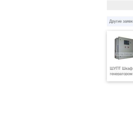
Другие заявк
ШУПТ Шкаф 
генератором
автоматичес
электростан
параллельно
электроагрег