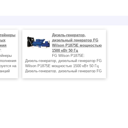
нтейнеры
Дизель-генератор,
ных
дизельный генератор FG
ения
Wilson P1875E мощностью
:
1500 кВт 50 Гц
ейнеры
FG Wilson P1875E:
сполнения
Дизель-генератор, дизельный генератор FG
руется на
Wilson P1875E мощностью 1500 кВт 50 Гц
анций
Дизель-генератор, дизельный генератор FG
личной
Wilson P1875E в любой комплектации и
вариантах исполнения, в т.ч. стационарные