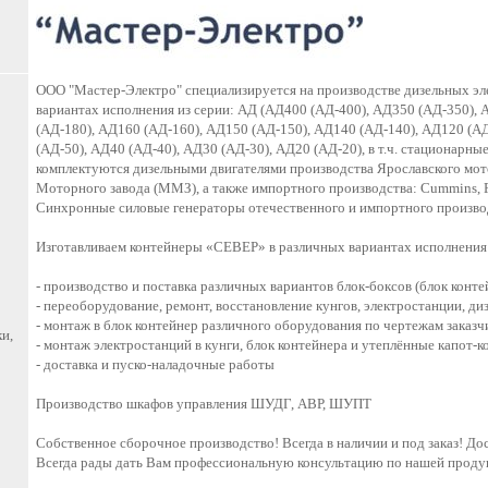
ООО "Мастер-Электро" специализируется на производстве дизельных эл
вариантах исполнения из серии: АД (АД400 (АД-400), АД350 (АД-350),
(АД-180), АД160 (АД-160), АД150 (АД-150), АД140 (АД-140), АД120 (АД
(АД-50), АД40 (АД-40), АД30 (АД-30), АД20 (АД-20), в т.ч. стационарн
комплектуются дизельными двигателями производства Ярославского мото
Моторного завода (ММЗ), а также импортного производства: Cummins, FG
Синхронные силовые генераторы отечественного и импортного произво
Изготавливаем контейнеры «СЕВЕР» в различных вариантах исполнения
- производство и поставка различных вариантов блок-боксов (блок конт
- переоборудование, ремонт, восстановление кунгов, электростанции, д
- монтаж в блок контейнер различного оборудования по чертежам заказч
и,
- монтаж электростанций в кунги, блок контейнера и утеплённые капот-к
- доставка и пуско-наладочные работы
Производство шкафов управления ШУДГ, АВР, ШУПТ
Собственное сборочное производство! Всегда в наличии и под заказ! До
Всегда рады дать Вам профессиональную консультацию по нашей проду