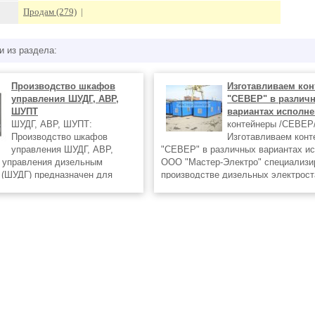
Продам (279)
|
и из раздела:
Производство шкафов
Изготавливаем ко
управления ШУДГ, АВР,
"СЕВЕР" в различ
ШУПТ
вариантах исполн
ШУДГ, АВР, ШУПТ:
контейнеры /СЕВЕР/
Производство шкафов
Изготавливаем конт
управления ШУДГ, АВР,
"СЕВЕР" в различных вариантах и
управления дизельным
ООО "Мастер-Электро" специализи
 (ШУДГ) предназначен для
производстве дизельных электрост
кой и ручной работы дизельных
мощностью от 1 до 3000 кВа в раз
ций. Обеспечивают возможность
й работы до 8
атов.