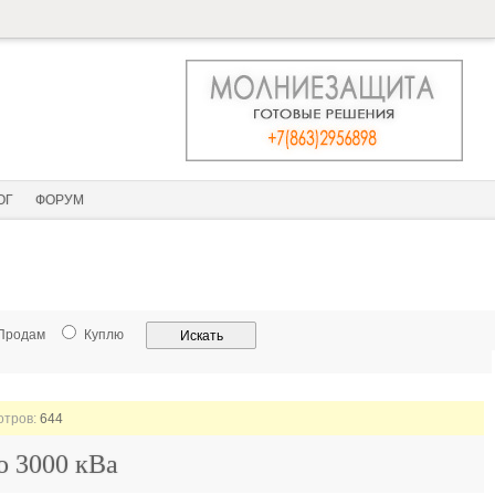
ОГ
ФОРУМ
Продам
Куплю
отров:
644
о 3000 кВа