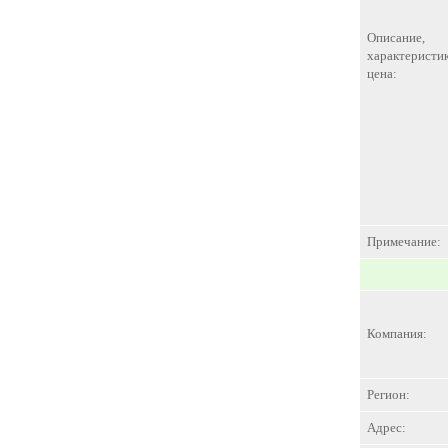
Описание,
характеристик
цена:
Примечание:
Компания:
Регион:
Адрес: