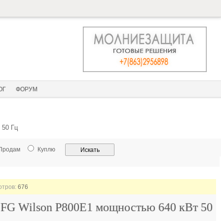
ОГ
ФОРУМ
 50 Гц
Продам
Куплю
отров:
676
р FG Wilson P800E1 мощностью 640 кВт 50