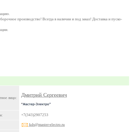
тацию.
борочное производство! Всегда в наличии и под заказ! Доставка и пуско-
кции.
Дмитрий Сергеевич
тное лицо:
+7(343)2907253
н:
kds@master-electro.ru