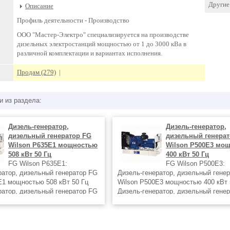
Другие 
Описание
Профиль деятельности -
Производство
ООО "Мастер-Электро" специализируется на производстве
дизельных электростанций мощностью от 1 до 3000 кВа в
различной комплектации и вариантах исполнения.
Продам (279)
|
и из раздела:
Дизель-генератор,
Дизель-генератор,
дизельный генератор FG
дизельный генера
Wilson P635E1 мощностью
Wilson P500E3 мо
508 кВт 50 Гц
400 кВт 50 Гц
FG Wilson P635E1:
FG Wilson P500E3:
ратор, дизельный генератор FG
Дизель-генератор, дизельный гене
E1 мощностью 508 кВт 50 Гц
Wilson P500E3 мощностью 400 кВт 
ратор, дизельный генератор FG
Дизель-генератор, дизельный гене
E1 в любой комплектации и
Wilson P500E3 в любой комплектац
полнения, в т.ч. стационарные
вариантах исполнения, в т.ч. стац