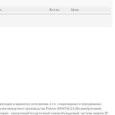
и:
Кол-во:
Цена:
ектации и вариантах исполнения, в т.ч. стационарные и передвижные,
телем импортного производства Perkins 4006TAG2A (Великобритания)
анция) - синхронный бесщеточный самовозбуждаемый, система защиты IP-