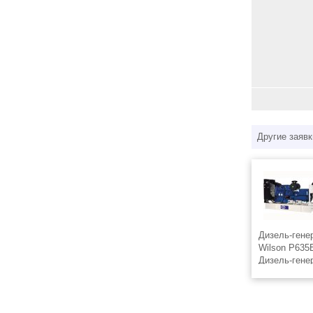
Другие заявк
Дизель-гене
Wilson P635
Дизель-гене
Wilson P635
вариантах ис