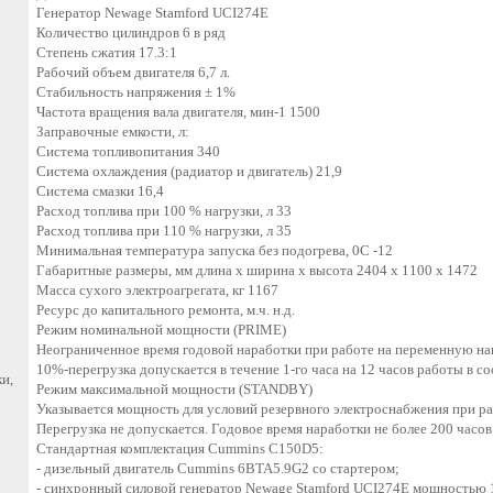
Генератор Newage Stamford UCI274E
Количество цилиндров 6 в ряд
Степень сжатия 17.3:1
Рабочий объем двигателя 6,7 л.
Стабильность напряжения ± 1%
Частота вращения вала двигателя, мин-1 1500
Заправочные емкости, л:
Система топливопитания 340
Система охлаждения (радиатор и двигатель) 21,9
Система смазки 16,4
Расход топлива при 100 % нагрузки, л 33
Расход топлива при 110 % нагрузки, л 35
Минимальная температура запуска без подогрева, 0С -12
Габаритные размеры, мм длина x ширина x высота 2404 х 1100 х 1472
Масса сухого электроагрегата, кг 1167
Ресурс до капитального ремонта, м.ч. н.д.
Режим номинальной мощности (PRIME)
Неограниченное время годовой наработки при работе на переменную нагр
10%-перегрузка допускается в течение 1-го часа на 12 часов работы в со
и,
Режим максимальной мощности (STANDBY)
Указывается мощность для условий резервного электроснабжения при ра
Перегрузка не допускается. Годовое время наработки не более 200 часов
Стандартная комплектация Cummins C150D5:
- дизельный двигатель Cummins 6BTA5.9G2 со стартером;
- синхронный силовой генератор Newage Stamford UCI274E мощностью 