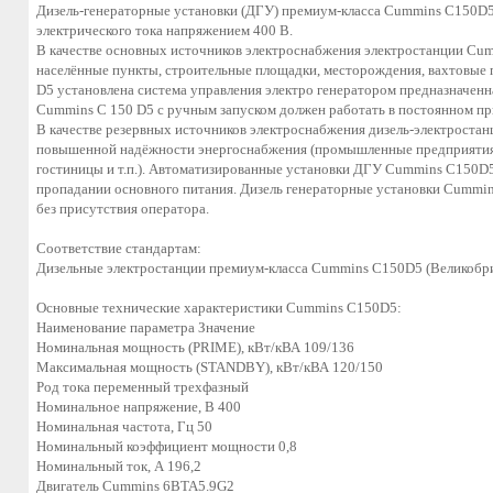
Дизель-генераторные установки (ДГУ) премиум-класса Cummins C150D5
электрического тока напряжением 400 В.
В качестве основных источников электроснабжения электростанции Cu
населённые пункты, строительные площадки, месторождения, вахтовые п
D5 установлена система управления электро генератором предназначенна
Cummins C 150 D5 с ручным запуском должен работать в постоянном пр
В качестве резервных источников электроснабжения дизель-электроста
повышенной надёжности энергоснабжения (промышленные предприятия,
гостиницы и т.п.). Автоматизированные установки ДГУ Cummins C150D
пропадании основного питания. Дизель генераторные установки Cummin
без присутствия оператора.
Соответствие стандартам:
Дизельные электростанции премиум-класса Cummins C150D5 (Великобри
Основные технические характеристики Cummins C150D5:
Наименование параметра Значение
Номинальная мощность (PRIME), кВт/кВА 109/136
Максимальная мощность (STANDBY), кВт/кВА 120/150
Род тока переменный трехфазный
Номинальное напряжение, В 400
Номинальная частота, Гц 50
Номинальный коэффициент мощности 0,8
Номинальный ток, А 196,2
Двигатель Cummins 6BTA5.9G2