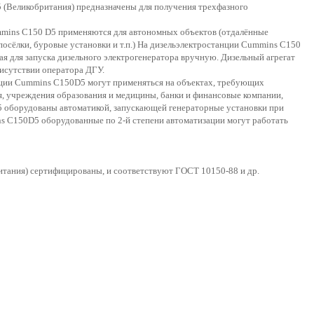
 (Великобритания) предназначены для получения трехфазного
mmins C150 D5 применяются для автономных объектов (отдалённые
осёлки, буровые установки и т.п.) На дизельэлектростанции Cummins C150
я для запуска дизельного электрогенератора вручную. Дизельный агрегат
исутствии оператора ДГУ.
нции Cummins C150D5 могут применяться на объектах, требующих
 учреждения образования и медицины, банки и финансовые компании,
5 оборудованы автоматикой, запускающей генераторные установки при
s C150D5 оборудованные по 2-й степени автоматизации могут работать
тания) сертифицированы, и соответствуют ГОСТ 10150-88 и др.