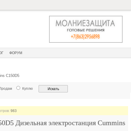
ОГ
ФОРУМ
ins C150D5
Продам
Куплю
отров:
983
50D5 Дизельная электростанция Cummins