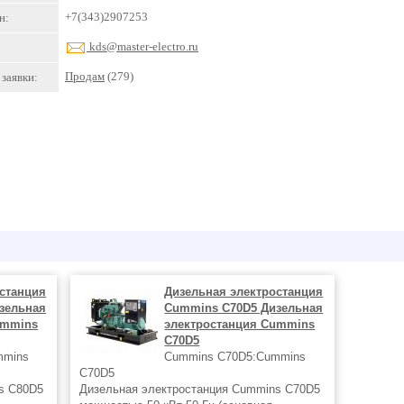
+7(343)2907253
н:
kds@master-electro.ru
Продам
(279)
заявки:
станция
Дизельная электростанция
зельная
Cummins C70D5 Дизельная
ummins
электростанция Cummins
C70D5
mmins
Cummins C70D5:Cummins
C70D5
s C80D5
Дизельная электростанция Cummins C70D5