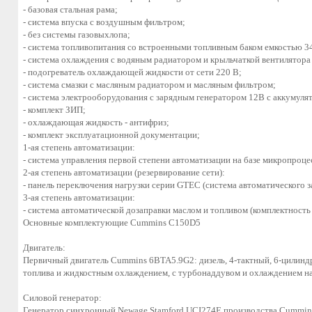
- базовая стальная рама;
- система впуска с воздушным фильтром;
- без системы газовыхлопа;
- система топливопитания со встроенными топливным баком емкостью 34
- система охлаждения с водяным радиатором и крыльчаткой вентилятора 
- подогреватель охлаждающей жидкости от сети 220 В;
- система смазки с масляным радиатором и масляным фильтром;
- система электрооборудования с зарядным генератором 12В с аккумул
- комплект ЗИП;
- охлаждающая жидкость - антифриз;
- комплект эксплуатационной документации;
1-ая степень автоматизации:
- система управления первой степени автоматизации на базе микропроце
2-ая степень автоматизации (резервирование сети):
- панель переключения нагрузки серии GTEC (система автоматического з
3-ая степень автоматизации:
- система автоматической дозаправки маслом и топливом (комплектность 
Основные комплектующие Cummins C150D5
Двигатель:
Первичный двигатель Cummins 6BTA5.9G2: дизель, 4-тактный, 6-цилин
топлива и жидкостным охлаждением, с турбонаддувом и охлаждением на
Силовой генератор:
Генератор синхронный Newage Stamford UCI274E производства Cummins 