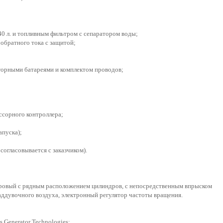
0 л. и топливным фильтром с сепаратором воды;
обратного тока с защитой;
яторными батареями и комплектом проводов;
ссорного контроллера;
апуска);
согласовывается с заказчиком).
дровый с рядным расположением цилиндров, с непосредственным впрыском
ддувочного воздуха, электронный регулятор частоты вращения.
Generator Technologies;