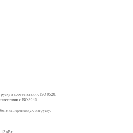
узку в соответствии с ISO 8528.
ответствии с ISO 3046.
боте на переменную нагрузку.
.
112 кВт;