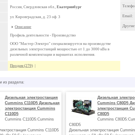
Телефо
Россия, Свердловская обл.,
Екатеринбург
Email:
ул. Кировградская, д. 23 оф. 3
Другие 
Описание
Профиль деятельности -
Производство
ООО "Мастер-Электро" специализируется на производстве
дизельных электростанций мощностью от 1 до 3000 кВа в
различной комплектации и вариантах исполнения.
Продам (279)
|
и из раздела:
Дизельная электростанция
Дизельная электро
Cummins C110D5 Дизельная
Cummins C80D5 Ди
электростанция Cummins
электростанция C
C110D5
C80D5
Cummins C110D5:Cummins
Cummins C80D5:Cu
C80D5
лектростанция Cummins C110D5
Дизельная электростанция Cummin