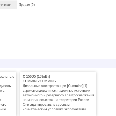
Продам
(5)
заявки:
изельные
C 150D5 (109кВт)
CUMMINS:CUMMINS
дизель-
Дизельные электростанции [Cummins][1]
е с
зарекомендовали как надежные источники
автономного и резервного электроснабжения
я
на многих объектах на территории России.
ного
Они адаптированы к суровым
ение
климатическим условиям эксплуатации.
ного
Дизельгенераторы **Cummins** обладают