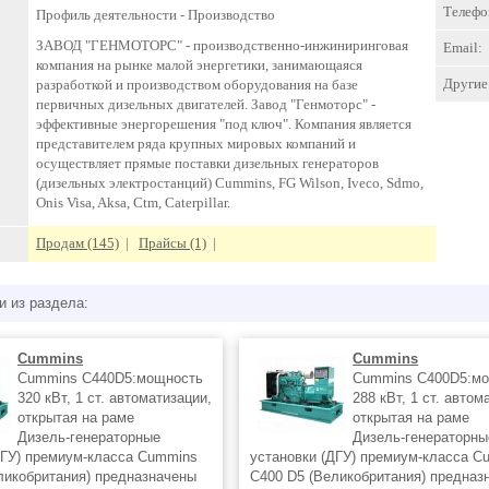
Телефо
Профиль деятельности -
Производство
ЗАВОД "ГЕНМОТОРС" - производственно-инжиниринговая
Email:
компания на рынке малой энергетики, занимающаяся
Другие 
разработкой и производством оборудования на базе
первичных дизельных двигателей. Завод "Генмоторс" -
эффективные энергорешения "под ключ". Компания является
представителем ряда крупных мировых компаний и
осуществляет прямые поставки дизельных генераторов
(дизельных электростанций) Cummins, FG Wilson, Iveco, Sdmo,
Onis Visa, Aksa, Ctm, Caterpillar.
Продам (145)
|
Прайсы (1)
|
и из раздела:
Cummins
Cummins
Cummins C440D5:мощность
Cummins C400D5:м
320 кВт, 1 ст. автоматизации,
288 кВт, 1 ст. автом
открытая на раме
открытая на раме
Дизель-генераторные
Дизель-генераторны
ДГУ) премиум-класса Cummins
установки (ДГУ) премиум-класса C
ликобритания) предназначены
C400 D5 (Великобритания) предназ